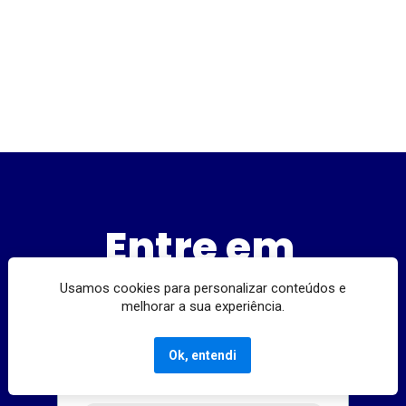
Sociais que têm contribuído para a 
melhoria da qualidade de vida de 
centenas de pessoas.
Entre em 
contato
Usamos cookies para personalizar conteúdos e
melhorar a sua experiência.
Ok, entendi