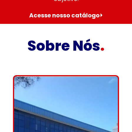
Acesse nosso catálogo⏵
So
br
e Nós
.